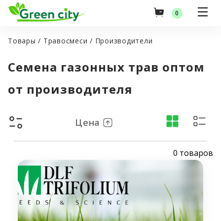
0
Товары
/
Травосмеси
/
Производители
Семена газонных трав оптом
Оптовые цены
от производителя
Главная
Цена
Товары
0 товаров
Green City
Услуги
Семена газонных трав
Гидропосев газона
Оптовые поставки
Травосмеси
Посев газона (Укладка рулонного газона)
Российские семена
Акции
Озеленение и благоустройство территорий
Импортные семена