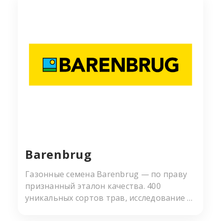
Уже 75 лет семена под этой маркой
покупают тысячи людей по всему миру.
Сегодня наша продукция является
образцом качества для многих
производителей семян газона.
Barenbrug
Газонные семена Barenbrug — по праву
признанный эталон качества. 400
уникальных сортов трав, исследование и
выведение которых проходит в