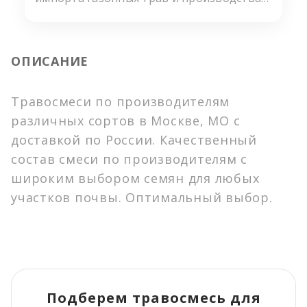
фасованных травосмесей. Нашими
поставщиками являются ведущие
мировые производители семян из
ОПИСАНИЕ
Канады и стран Европейского
сообщества. Мы предлагаем своим
покупателям неизменно высокое
Травосмеси по производителям
качество и широчайший ассортимент
различных сортов в Москве, МО с
газонных травосмесей.
доставкой по России. Качественный
состав смеси по производителям с
широким выбором семян для любых
участков почвы. Оптимальный выбор.
Подберем травосмесь для