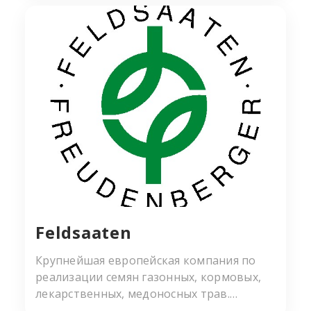
собственных лабораториях голландской
компании, производятся в 16 странах на 5
континентах. Ежегодно Barenbrug
пополняет свой арсенал сертификатов и
дипломов, подтверждающих неизменное
внимание к качеству продукции и
результативности нишевых
исследований. А в 2004 году королева
Нидерландов Беатрикс назначила
компанию официальным поставщиком
королевской семьи.
Feldsaaten
Крупнейшая европейская компания по
реализации семян газонных, кормовых,
лекарственных, медоносных трав.
Огромный складской комплекс в г.