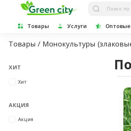
Товары
Услуги
Оптовые
Green City
Гидропосев газона
Товары
/
Монокультуры (злаковы
Семена газонных трав
Посев газона (Укладка руло
П
Травосмеси
Озеленение и благоустрой
ХИТ
Российские семена
Импортные семена
Хит
Монокультуры
Монокультуры (бобовые)
АКЦИЯ
Монокультуры (злаковые)
Антигололедные реагенты
Акция
Противогололедные реагенты