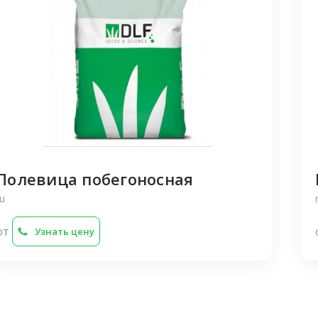
Полевица побегоносная
ru
от
Узнать цену