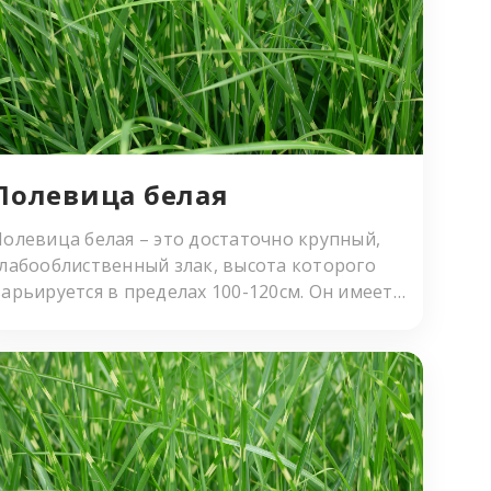
Полевица бeлaя
олевица белая – это достаточно крупный,
слабооблиственный злак, высота которого
арьируется в пределах 100-120см. Он имеет
очень мощную, мочковатую корневую
истему, поверхностного типа, и короткие
корневища. Корни растения образуют
плотные, эластичные дерновинки. Однако
при этом полевица белая имеет достаточно
низкую конкурентную способность и легко
подавляется другими сорняками.Купить