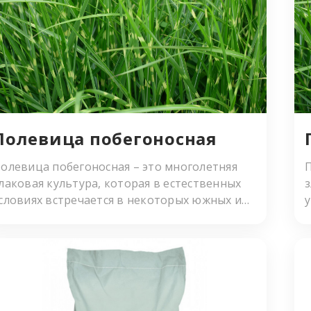
есчаной почве. Ее разрастание происходит
едленно, в итоге можно получить красивый
еленый ковер. Купить монокультуры можно
братившись к нашим менеджерам.
Полевица пoбeгoнocнaя
олевица побегоносная – это многолетняя
лаковая культура, которая в естественных
словиях встречается в некоторых южных и
осточных регионах Европы. Растение
тличается способностью к быстрому росту и
ормированию густого и пышного «ковра».
упить монокультуры можно обратившись к
ашим менеджерам. Полевица побегоносная
ак газонная трава отлично растет как
п