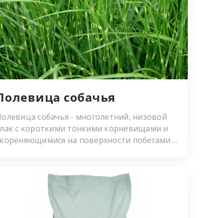
монокультуры можно обратившись к нашим
менеджерам.
Полевица coбaчья
Полевица собачья - многолетний, низовой
злак с короткими тонкими корневищами и
укореняющимися на поверхности побегами.
При достаточном увлажнении образует
сочно–зеленый, нежный, тонкий, но плотный
ковровый травостой. Купить монокультуры
можно обратившись к нашим менеджерам.
Плодоносящие побеги тонкие, скученные,
рямостоячие, гладкие, лоснящиеся, высотой