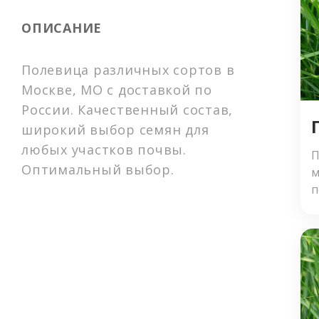
Рулонный газон
ОПИСАНИЕ
Деревья, кустарники, цветы
Грунт (нерудные материалы)
Полевица различных сортов в
Прочие материалы
Москве, МО с доставкой по
Удобрения
России. Качественный состав,
Нерудные материалы
широкий выбор семян для
Геосентетические материалы
любых участков почвы.
П
Оптимальный выбор.
Средства защиты растительности
м
п
с
э
п
с
м
п
х