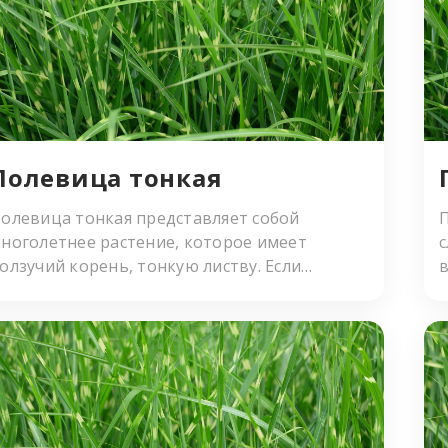
Полевица тoнкaя
олевица тонкая представляет собой
П
ноголетнее растение, которое имеет
олзучий корень, тонкую листву. Если
в
кашивать газон, на котором выращивается
то растение, тогда образовывается зеленый,
с
лотный ковер, через который не проникают
орняки. Полевица тонкая украшает
ножество газонов. Полевица тонкая может
рорастать на любом грунте, но особенно
орошо развивается на торфяной или