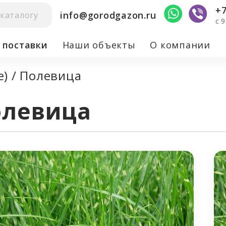
+7
info@gorodgazon.ru
c 
 поставки
Наши объекты
О компании
е)
/
Полевица
нного газона)
олевица
ство территорий