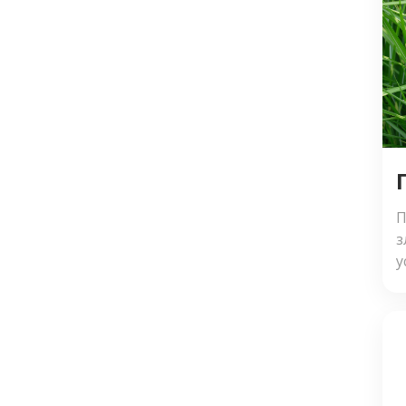
п
м
з
о
П
з
у
в
о
ф
К
н
к