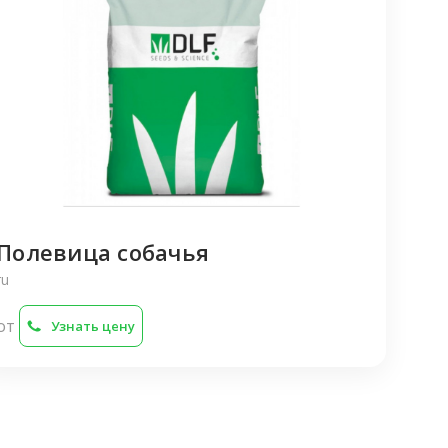
Полевица собачья
ru
от
Узнать цену