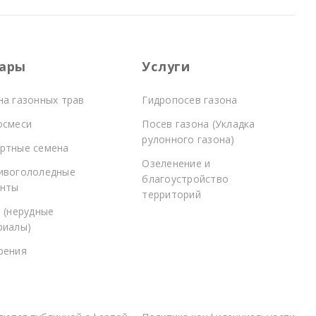
ары
Услуги
на газонных трав
Гидропосев газона
осмеси
Посев газона (Укладка
рулонного газона)
ртные семена
Озеленение и
ивогололедные
благоустройство
енты
территорий
 (нерудные
риалы)
рения