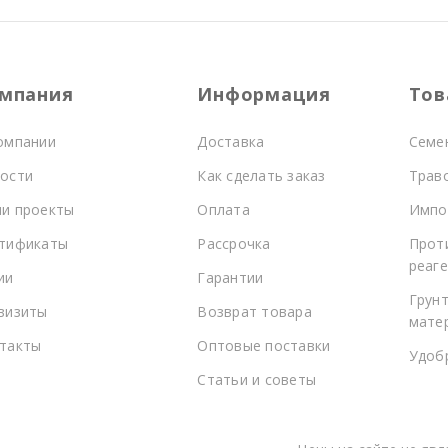
мпания
Информация
Тов
омпании
Доставка
Семе
ости
Как сделать заказ
Трав
и проекты
Оплата
Импо
тификаты
Рассрочка
Прот
реаг
ии
Гарантии
Грунт
визиты
Возврат товара
мате
такты
Оптовые поставки
Удоб
Статьи и советы