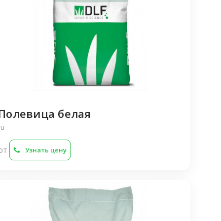
0–30 см. Для партерных газонов, по которым
ходить вообще не планируется, можно
спользовать полевицу собачью. Это одна из
наиболее шикарных внешне трав, потому что
имеет изумрудный цвет и нежные, тонкие
травинки.
Полевица белая
ru
от
Узнать цену