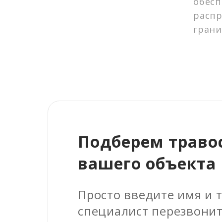
обесп
Рулонный газон
распр
Деревья, кустарники, цветы
грани
Грунт (нерудные материалы)
Прочие материалы
Удобрения
Нерудные материалы
Геосентетические материалы
Средства защиты растительности
Подберем траво
вашего объекта
Просто введите имя и 
специалист перезвонит