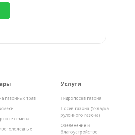
е
ары
Услуги
на газонных трав
Гидропосев газона
осмеси
Посев газона (Укладка
рулонного газона)
ртные семена
Озеленение и
ивогололедные
благоустройство