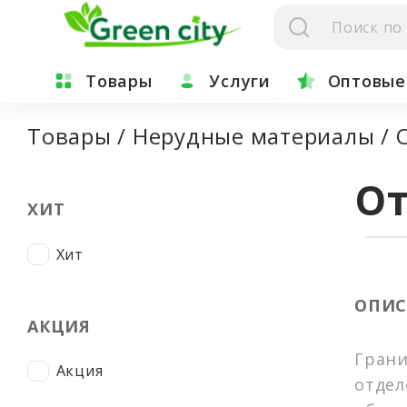
Товары
Услуги
Оптовые
Green City
Гидропосев газона
Товары
/
Нерудные материалы
/
Семена газонных трав
Посев газона (Укладка руло
От
Травосмеси
Озеленение и благоустрой
ХИТ
Российские семена
Импортные семена
Хит
Монокультуры
Монокультуры (бобовые)
ОПИС
АКЦИЯ
Монокультуры (злаковые)
Грани
Антигололедные реагенты
Акция
отдел
Противогололедные реагенты