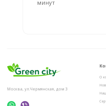
минут
Ко
О к
Нов
Москва, ул.Чермянская, дом 3
Наш
Сер