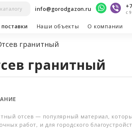
+7
info@gorodgazon.ru
c 
 поставки
Наши объекты
О компании
Отсев гранитный
нного газона)
сев гранитный
ство территорий
АНИЕ
тный отсев — популярный материал, который
очных работ, и для городского благоустройс