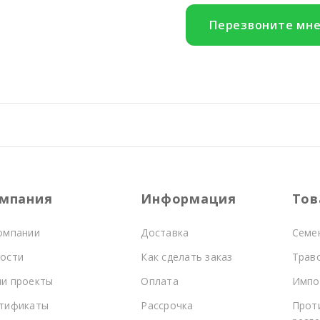
Перезвоните мн
мпания
Информация
Тов
омпании
Доставка
Семе
ости
Как сделать заказ
Трав
и проекты
Оплата
Импо
тификаты
Рассрочка
Прот