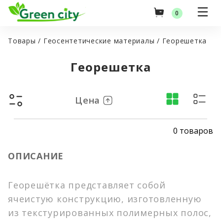
0
Товары
/
Геосентетические материалы
/
Георешетка
Георешетка
Оптовые цены
Цена
Главная
0 товаров
Товары
Green City
ОПИСАНИЕ
Услуги
Семена газонных трав
Гидропосев газона
Оптовые поставки
Травосмеси
Георешётка представляет собой
Посев газона (Укладка рулонного газона)
Российские семена
ячеистую конструкцию, изготовленную
Акции
Озеленение и благоустройство территорий
Импортные семена
из текстурированных полимерных полос,