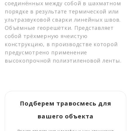
Монокультуры
соединённых между собой в шахматном
Наши объекты
Монокультуры (бобовые)
порядке в результате термической или
Монокультуры (злаковые)
ультразвуковой сварки линейных швов.
Статьи и советы
Антигололедные реагенты
Объёмные георешётки. Представляет
Противогололедные реагенты
О компании
собой трёхмерную ячеистую
Рулонный газон
конструкцию, в производстве которой
Контакты
Деревья, кустарники, цветы
предусмотрено применение
Грунт (нерудные материалы)
высокопрочной полиэтиленовой ленты.
info@gorodgazon.ru
Прочие материалы
Удобрения
Нерудные материалы
Геосентетические материалы
+7 (499) 495-12-89
Средства защиты растительности
c 9.00 до 18.00 / без выходных
Подберем травосмесь для
вашего объекта