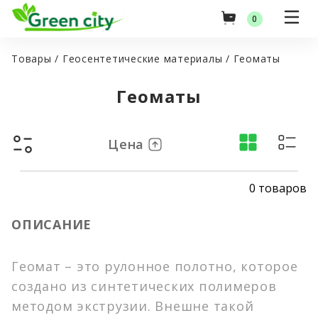
0
Товары
/
Геосентетические материалы
/
Геоматы
Геоматы
Оптовые цены
Цена
Главная
0 товаров
Товары
Green City
ОПИСАНИЕ
Услуги
Семена газонных трав
Гидропосев газона
Оптовые поставки
Травосмеси
Геомат – это рулонное полотно, которое
Посев газона (Укладка рулонного газона)
Российские семена
создано из синтетических полимеров
Акции
Озеленение и благоустройство территорий
Импортные семена
методом экструзии. Внешне такой