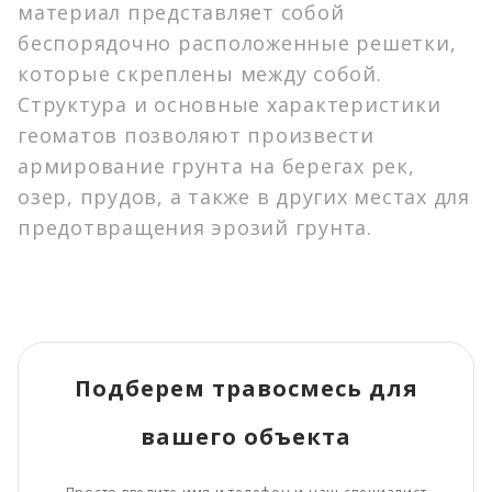
Монокультуры
материал представляет собой
Наши объекты
Монокультуры (бобовые)
беспорядочно расположенные решетки,
Монокультуры (злаковые)
которые скреплены между собой.
Статьи и советы
Антигололедные реагенты
Структура и основные характеристики
Противогололедные реагенты
О компании
геоматов позволяют произвести
Рулонный газон
армирование грунта на берегах рек,
Контакты
Деревья, кустарники, цветы
озер, прудов, а также в других местах для
Грунт (нерудные материалы)
предотвращения эрозий грунта.
info@gorodgazon.ru
Прочие материалы
Удобрения
Нерудные материалы
Геосентетические материалы
+7 (499) 495-12-89
Средства защиты растительности
c 9.00 до 18.00 / без выходных
Подберем травосмесь для
вашего объекта