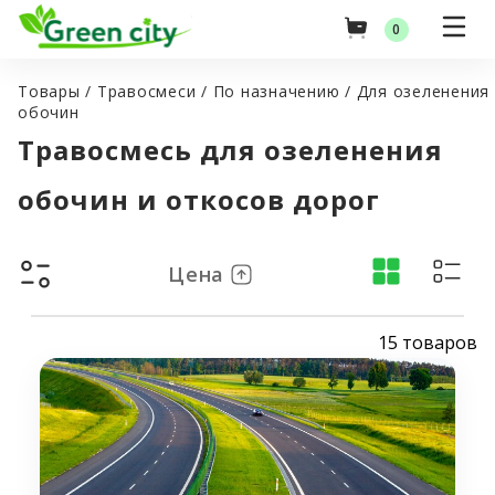
0
Товары
/
Травосмеси
/
По назначению
/
Для озеленения
обочин
Травосмесь для озеленения
Оптовые цены
обочин и откосов дорог
Главная
Цена
Товары
15 товаров
Green City
Услуги
Семена газонных трав
Гидропосев газона
Оптовые поставки
Травосмеси
Посев газона (Укладка рулонного газона)
Российские семена
Акции
Озеленение и благоустройство территорий
Импортные семена