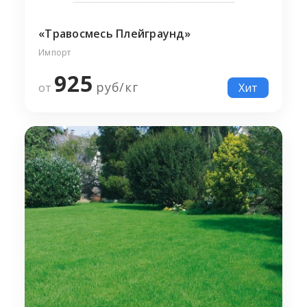
«Травосмесь Плейграунд»
Импорт
925
руб/
кг
от
Хит