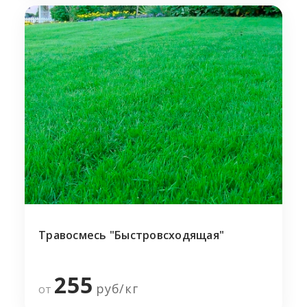
Травосмесь "Быстровсходящая"
255
руб/
кг
от