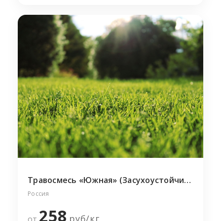
Травосмесь «Южная» (Засухоустойчивая)
Россия
258
руб/
кг
от