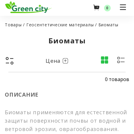
0
Товары
/
Геосентетические материалы
/
Биоматы
Биоматы
Оптовые цены
Цена
Главная
0 товаров
Товары
Green City
ОПИСАНИЕ
Услуги
Семена газонных трав
Гидропосев газона
Оптовые поставки
Травосмеси
Биоматы применяются для естественной
Посев газона (Укладка рулонного газона)
Российские семена
защиты поверхности почвы от водной и
Акции
Озеленение и благоустройство территорий
Импортные семена
ветровой эрозии, оврагообразования.