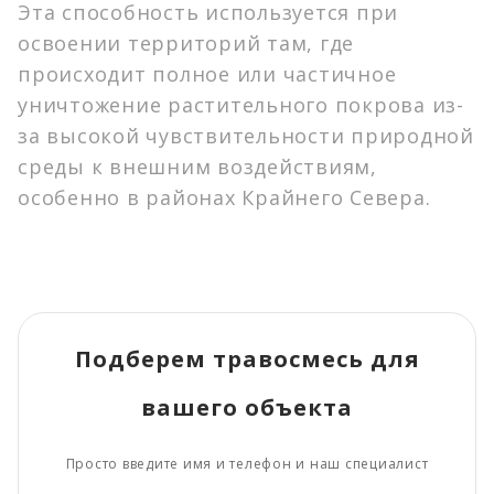
Монокультуры
Эта способность используется при
Наши объекты
Монокультуры (бобовые)
освоении территорий там, где
Монокультуры (злаковые)
происходит полное или частичное
Статьи и советы
Антигололедные реагенты
уничтожение растительного покрова из-
Противогололедные реагенты
О компании
за высокой чувствительности природной
Рулонный газон
среды к внешним воздействиям,
Контакты
Деревья, кустарники, цветы
особенно в районах Крайнего Севера.
Грунт (нерудные материалы)
info@gorodgazon.ru
Прочие материалы
Удобрения
Нерудные материалы
Геосентетические материалы
Подберем травосмесь для
+7 (499) 495-12-89
Средства защиты растительности
c 9.00 до 18.00 / без выходных
вашего объекта
Просто введите имя и телефон и наш специалист